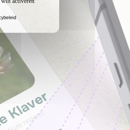
 wilt activeren
cybeleid