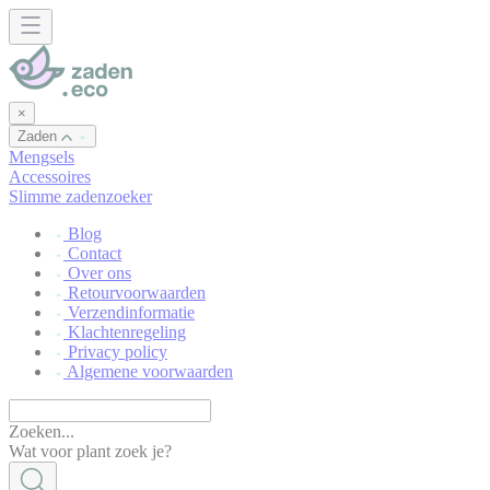
Cookies beheer paneel
×
Zaden
Mengsels
Accessoires
Slimme zadenzoeker
Blog
Contact
Over ons
Retourvoorwaarden
Verzendinformatie
Klachtenregeling
Privacy policy
Algemene voorwaarden
Zoeken...
Wat voor plant zoek je?