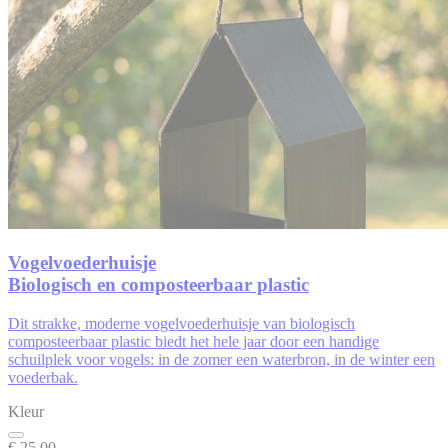
Vogelvoederhuisje
Biologisch en composteerbaar plastic
Dit
strakke, moderne
vogelvoederhuisje
van
biologisch
composteerbaar plastic biedt
het hele jaar door een handige
schuilplek voor vogels: in de zomer een
waterbron, in de winter een
voederbak.
Kleur
€ 25,00