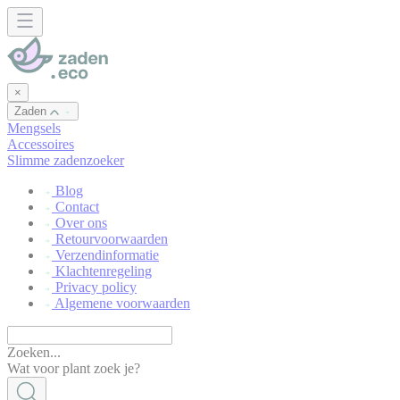
Cookies beheer paneel
×
Zaden
Mengsels
Accessoires
Slimme zadenzoeker
Blog
Contact
Over ons
Retourvoorwaarden
Verzendinformatie
Klachtenregeling
Privacy policy
Algemene voorwaarden
Zoeken...
Wat voor plant zoek je?