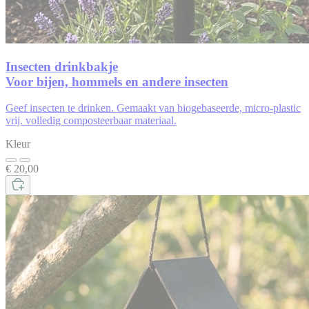
Insecten drinkbakje
Voor bijen, hommels en andere insecten
Geef insecten te drinken. Gemaakt van biogebaseerde, micro-plastic
vrij. volledig composteerbaar materiaal.
Kleur
€ 20,00