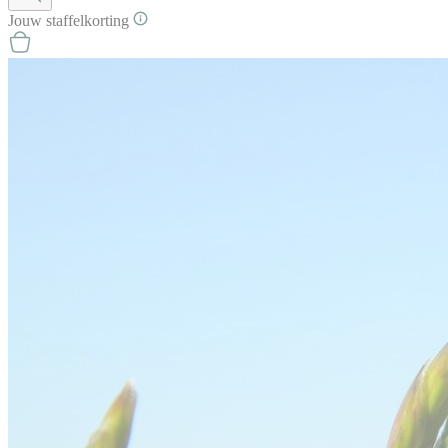
Jouw
staffel
korting