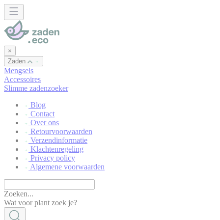
Cookies beheer paneel
×
Zaden
Mengsels
Accessoires
Slimme zadenzoeker
Blog
Contact
Over ons
Retourvoorwaarden
Verzendinformatie
Klachtenregeling
Privacy policy
Algemene voorwaarden
Zoeken...
Wat voor plant zoek je?