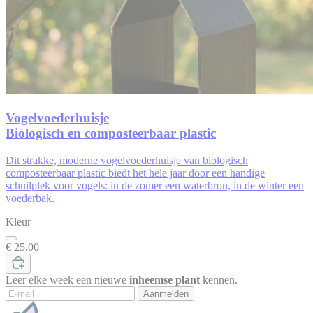
Vogelvoederhuisje
Biologisch en composteerbaar plastic
Dit
strakke, moderne
vogelvoederhuisje
van
biologisch
composteerbaar plastic biedt
het hele jaar door een handige
schuilplek voor vogels: in de zomer een
waterbron, in de winter een
voederbak.
Kleur
€ 25,00
Leer elke week een nieuwe
inheemse plant
kennen.
Aanmelden