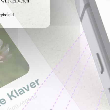
 wilt activeren
cybeleid