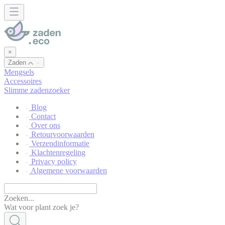
Cookies beheer paneel
×
Zaden
Mengsels
Accessoires
Slimme zadenzoeker
Blog
Contact
Over ons
Retourvoorwaarden
Verzendinformatie
Klachtenregeling
Privacy policy
Algemene voorwaarden
Zoeken...
Wat voor plant zoek je?