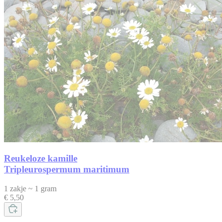
Reukeloze kamille
Tripleurospermum maritimum
1 zakje ~ 1 gram
€ 5,50