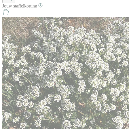
Jouw
staffel
korting