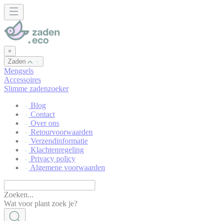
Cookies beheer paneel
×
Zaden
Mengsels
Accessoires
Slimme zadenzoeker
Blog
Contact
Over ons
Retourvoorwaarden
Verzendinformatie
Klachtenregeling
Privacy policy
Algemene voorwaarden
Zoeken...
Wat voor plant zoek je?