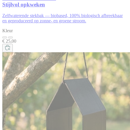
Stijlvol opkweken
Zelfwaterende stekbak — biobased, 100% biologisch afbreekbaar
en geproduceerd op zonne- en groene stroom.
Kleur
€ 25,00