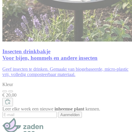
Insecten drinkbakje
Voor bijen, hommels en andere insecten
Geef insecten te drinken. Gemaakt van biogebaseerde, micro-plastic
vrij. volledig composteerbaar materiaal.
Kleur
€ 20,00
Leer elke week een nieuwe
inheemse plant
kennen.
Aanmelden