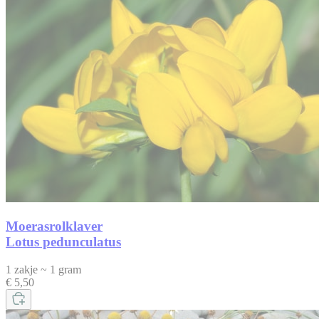
Moerasrolklaver
Lotus pedunculatus
1 zakje ~ 1 gram
€ 5,50