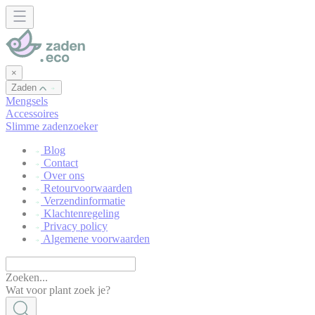
Cookies beheer paneel
×
Zaden
Mengsels
Accessoires
Slimme zadenzoeker
Blog
Contact
Over ons
Retourvoorwaarden
Verzendinformatie
Klachtenregeling
Privacy policy
Algemene voorwaarden
Zoeken...
Wat voor plant zoek je?