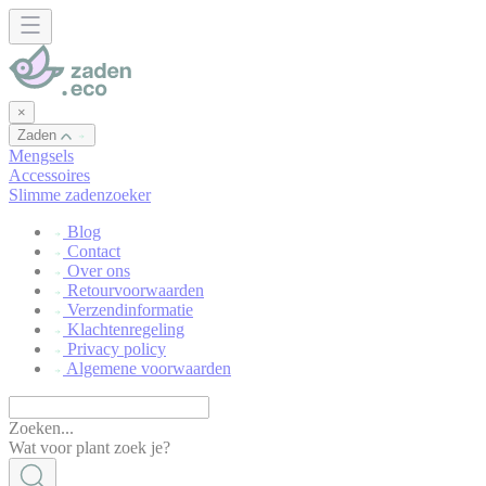
Cookies beheer paneel
×
Zaden
Mengsels
Accessoires
Slimme zadenzoeker
Blog
Contact
Over ons
Retourvoorwaarden
Verzendinformatie
Klachtenregeling
Privacy policy
Algemene voorwaarden
Zoeken...
Wat voor plant zoek je?