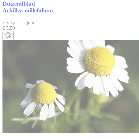
Duizendblad
Achillea millefolium
1 zakje ~ 1 gram
€ 5,50