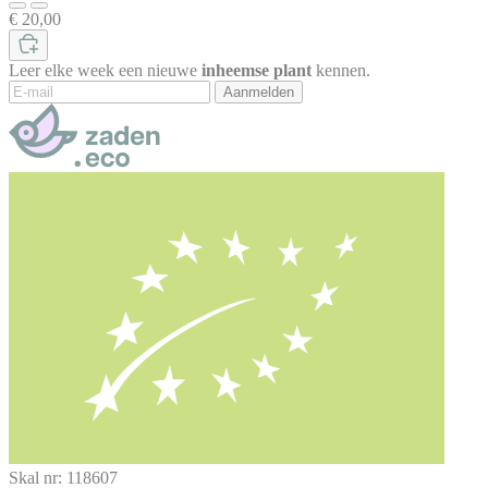
€ 20,00
Leer elke week een nieuwe
inheemse plant
kennen.
Aanmelden
Skal nr: 118607