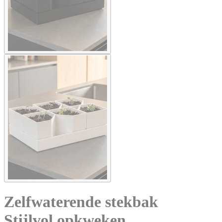
Zelfwaterende stekbak
Stijlvol opkweken