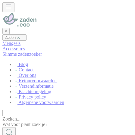
Cookies beheer paneel
×
Zaden
Mengsels
Accessoires
Slimme zadenzoeker
Blog
Contact
Over ons
Retourvoorwaarden
Verzendinformatie
Klachtenregeling
Privacy policy
Algemene voorwaarden
Zoeken...
Wat voor plant zoek je?