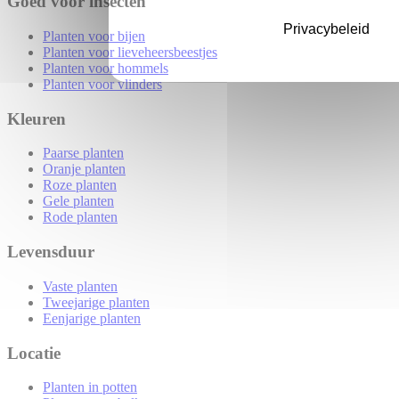
Goed voor insecten
Privacybeleid
Planten voor bijen
Planten voor lieveheersbeestjes
Planten voor hommels
Planten voor vlinders
Kleuren
Paarse planten
Oranje planten
Roze planten
Gele planten
Rode planten
Levensduur
Vaste planten
Tweejarige planten
Eenjarige planten
Locatie
Planten in potten