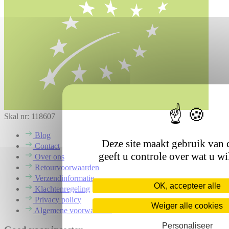
Skal nr: 118607
Blog
Deze site maakt gebruik van 
Contact
geeft u controle over wat u wi
Over ons
Retourvoorwaarden
Verzendinformatie
OK, accepteer alle
Klachtenregeling
Privacy policy
Weiger alle cookies
Algemene voorwaarden
Personaliseer