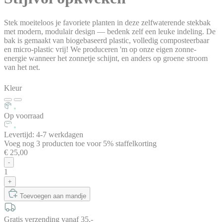
Stek moeiteloos je favoriete planten in deze zelfwaterende stekbak
met modern, modulair design — bedenk zelf een leuke indeling. De
bak is gemaakt van biogebaseerd plastic, volledig composteerbaar
en micro-plastic vrij! We produceren 'm op onze eigen zonne-
energie wanneer het zonnetje schijnt, en anders op groene stroom
van het net.
Kleur
Op voorraad
Levertijd: 4-7 werkdagen
Voeg nog
3
producten
toe voor
5% staffelkorting
€ 25,00
-
1
+
Toevoegen aan mandje
Gratis verzending vanaf 35,-