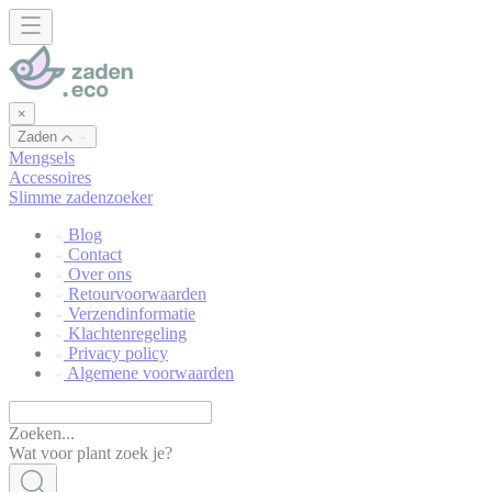
Cookies beheer paneel
×
Zaden
Mengsels
Accessoires
Slimme zadenzoeker
Blog
Contact
Over ons
Retourvoorwaarden
Verzendinformatie
Klachtenregeling
Privacy policy
Algemene voorwaarden
Zoeken...
Wat voor plant zoek je?