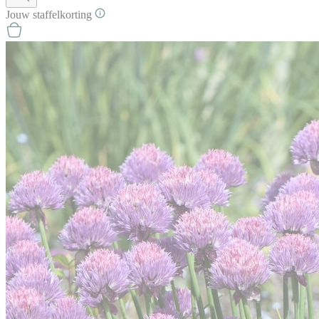
Jouw
staffel
korting