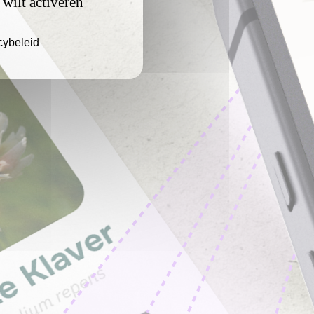
 wilt activeren
cybeleid